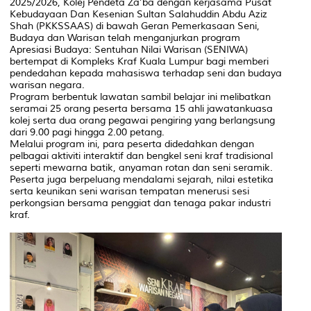
2025/2026, Kolej Pendeta Za’ba dengan kerjasama Pusat
Kebudayaan Dan Kesenian Sultan Salahuddin Abdu Aziz
Shah (PKKSSAAS) di bawah Geran Pemerkasaan Seni,
Budaya dan Warisan telah menganjurkan program
Apresiasi Budaya: Sentuhan Nilai Warisan (SENIWA)
bertempat di Kompleks Kraf Kuala Lumpur bagi memberi
pendedahan kepada mahasiswa terhadap seni dan budaya
warisan negara.
Program berbentuk lawatan sambil belajar ini melibatkan
seramai 25 orang peserta bersama 15 ahli jawatankuasa
kolej serta dua orang pegawai pengiring yang berlangsung
dari 9.00 pagi hingga 2.00 petang.
Melalui program ini, para peserta didedahkan dengan
pelbagai aktiviti interaktif dan bengkel seni kraf tradisional
seperti mewarna batik, anyaman rotan dan seni seramik.
Peserta juga berpeluang mendalami sejarah, nilai estetika
serta keunikan seni warisan tempatan menerusi sesi
perkongsian bersama penggiat dan tenaga pakar industri
kraf.