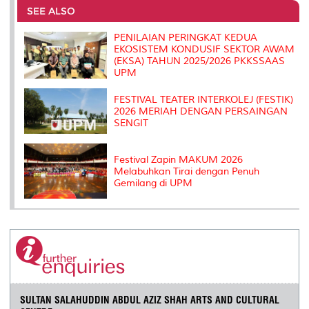
o
e
d
i
r
SEE ALSO
o
r
I
n
e
k
n
k
s
PENILAIAN PERINGKAT KEDUA
s
EKOSISTEM KONDUSIF SEKTOR AWAM
(EKSA) TAHUN 2025/2026 PKKSSAAS
UPM
FESTIVAL TEATER INTERKOLEJ (FESTIK)
2026 MERIAH DENGAN PERSAINGAN
SENGIT
Festival Zapin MAKUM 2026
Melabuhkan Tirai dengan Penuh
Gemilang di UPM
SULTAN SALAHUDDIN ABDUL AZIZ SHAH ARTS AND CULTURAL