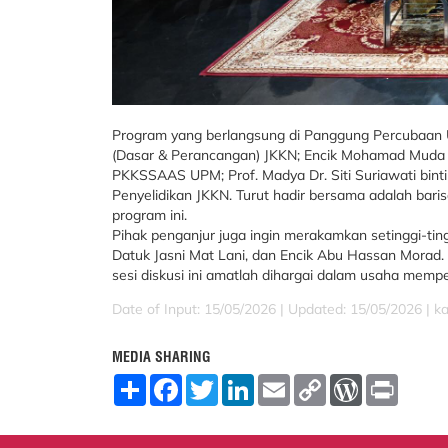
Program yang berlangsung di Panggung Percubaan U
(Dasar & Perancangan) JKKN; Encik Mohamad Muda b
PKKSSAAS UPM; Prof. Madya Dr. Siti Suriawati bint
Penyelidikan JKKN. Turut hadir bersama adalah bar
program ini.
Pihak penganjur juga ingin merakamkan setinggi-ting
Datuk Jasni Mat Lani, dan Encik Abu Hassan Morad. 
sesi diskusi ini amatlah dihargai dalam usaha memp
Date of Input: 15/05/2026 |
Updated: 15/05/2026 | k
MEDIA SHARING
S
F
T
L
E
C
W
P
h
a
w
i
m
o
o
r
a
c
i
n
a
p
r
i
r
e
t
k
i
y
d
n
e
b
t
e
l
L
P
t