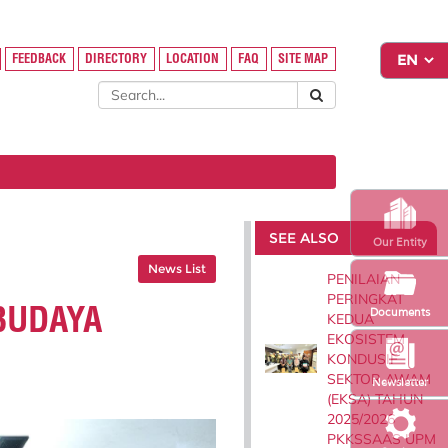
FEEDBACK
DIRECTORY
LOCATION
FAQ
SITE MAP
SEE ALSO
Our Entity
News List
PENILAIAN
PERINGKAT
BUDAYA
Documents
KEDUA
EKOSISTEM
KONDUSIF
SEKTOR AWAM
Newsletter
(EKSA) TAHUN
2025/2026
PKKSSAAS UPM