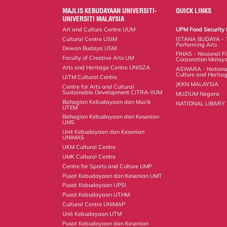
MAJLIS KEBUDAYAAN UNIVERSITI-
QUICK LINKS
UNIVERSITI MALAYSIA
Art and Culture Centre UUM
UPM Food Security 
Cultural Centre USIM
ISTANA BUDAYA - 
Performing Arts
Dewan Budaya USM
FINAS - Nasional F
Faculty of Creative Arts UM
Corporation Malays
Arts and Heritage Centre UNISZA
ASWARA - National
Culture and Herita
UiTM Cultural Centre
JKKN MALAYSIA
Centre for Arts and Cultural
Sustainable Development CiTRA-IIUM
MUZIUM Negara
Bahagian Kebudayaan dan Muzik
NATIONAL LIBARY
UTEM
Bahagian Kebudayaan dan Kesenian
UMS
Unit Kebudayaan dan Kesenian
UNIMAS
UKM Cultural Centre
UMK Cultural Centre
Centre for Sports and Culture UMP
Pusat Kebudayaan dan Kesenian UMT
Pusat Kebudayaan UPSI
Pusat Kebudayaan UTHM
Cultural Centre UNIMAP
Unit Kebudayaan UTM
Pusat Kebudayaan dan Kesenian