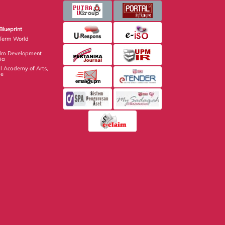
Blueprint
Term World
ilm Development
ia
 Academy of Arts,
ge