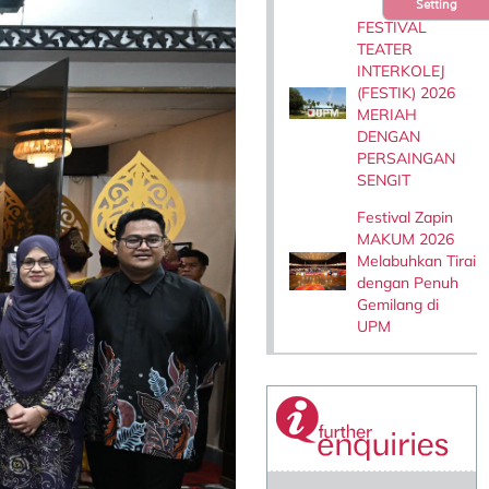
Setting
FESTIVAL
TEATER
INTERKOLEJ
(FESTIK) 2026
MERIAH
DENGAN
PERSAINGAN
SENGIT
Festival Zapin
MAKUM 2026
Melabuhkan Tirai
dengan Penuh
Gemilang di
UPM