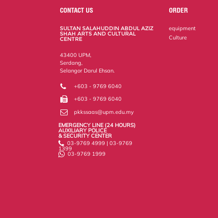
o
e
d
i
r
CONTACT US
ORDER
o
r
I
n
e
k
n
k
s
SULTAN SALAHUDDIN ABDUL AZIZ
equipment
s
SHAH ARTS AND CULTURAL
Culture
CENTRE
43400 UPM,
Serdang,
Selangor Darul Ehsan.
+603 - 9769 6040
+603 - 9769 6040
pkkssaas@upm.edu.my
EMERGENCY LINE (24 HOURS)
AUXILIARY POLICE
& SECURITY CENTER
03-9769 4999 | 03-9769
1399
03-9769 1999