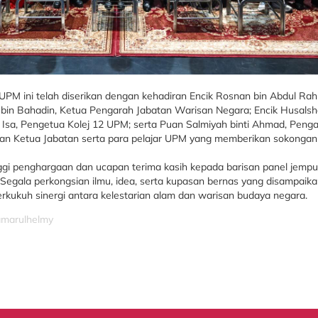
PM ini telah diserikan dengan kehadiran Encik Rosnan bin Abdul Ra
in Bahadin, Ketua Pengarah Jabatan Warisan Negara; Encik Husalsha
i Isa, Pengetua Kolej 12 UPM; serta Puan Salmiyah binti Ahmad, Pen
isan Ketua Jabatan serta para pelajar UPM yang memberikan sokonga
gi penghargaan dan ucapan terima kasih kepada barisan panel jemputan
Segala perkongsian ilmu, idea, serta kupasan bernas yang disampaika
erkukuh sinergi antara kelestarian alam dan warisan budaya negara.
amarulhelmy