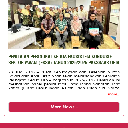
PENILAIAN PERINGKAT KEDUA EKOSISTEM KONDUSIF
SEKTOR AWAM (EKSA) TAHUN 2025/2026 PKKSSAAS UPM
23 Julai 2026 – Pusat Kebudayaan dan Kesenian Sultan
Salahuddin Abdul Aziz Shah telah melaksanakan Penilaian
Peringkat Kedua EKSA bagi tahun 2025/2026. Penilaian ini
melibatkan panel penilai iaitu Encik Mohd Sahrizan Mat
Yatim (Pusat Pehubungan Alumni) dan Puan Siti Noriza
Samad (Kolej Tan Sri Aishah Ghani). Penilaian ini bermula
more...
dengan pembentangan daripada Encik Husalshah Rizal
Hussian, selaku Pengerusi EKSA merangkumi kesemua
komponen yang telah ditetapkan. Pembudayaan amalan
More News...
EKSA di PKKSSAAS melibatkan kesemua zon EKSA di
Dewan Besar dan Dewan Bankuet UPM: Zon Resak, Zon
Cengal, Zon Jati, Zon Merbau dan Zon Belian (Dewan
Bankuet). Panel penilai diiring untuk melihat pembudayaan
amalan EKSA di PKKSSAS antaranya Bilik Bakawali