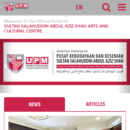
pkkssaas
EN
Welcome To The Official Portal Of
SULTAN SALAHUDDIN ABDUL AZIZ SHAH ARTS AND
CULTURAL CENTRE
P
N
r
e
e
x
v
t
i
o
u
s
ARTICLES
NEWS